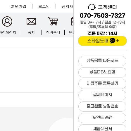
회원가입
로그인
공지사항
크루입점
마이페이지
쪽지
장바구니
변동현황
문의하기
상품목록 다운로드
상품DB보관함
대량주문 등록하기
결제페이지
출고완료 송장번호
포인트 충전
세금계산서